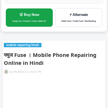
🛒 Buy Now
⚡ Alternate
Debit Card • Credit Card • Net Banking
Google Pay • PhonePe • Paytm • BHIM UPI
mobile repairing hindi
फ्युज Fuse । Mobile Phone Repairing
Online in Hindi
by
MobiTech Career टीम