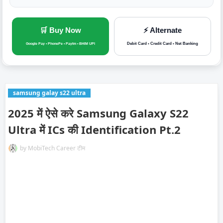
🛒 Buy Now
⚡ Alternate
Debit Card • Credit Card • Net Banking
Google Pay • PhonePe • Paytm • BHIM UPI
samsung galay s22 ultra
2025 में ऐसे करे Samsung Galaxy S22
Ultra में ICs की Identification Pt.2
by
MobiTech Career टीम