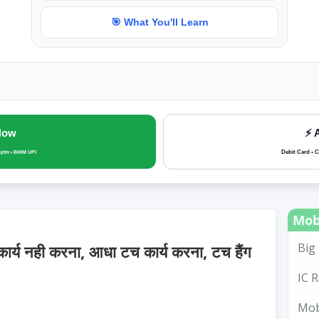
🎯 What You'll Learn
Now
⚡ 
Debit Card • C
aytm • BHIM UPI
Mob
Big 
कार्य नही करना, आधा टच कार्य करना, टच हैंग
IC R
Mobi