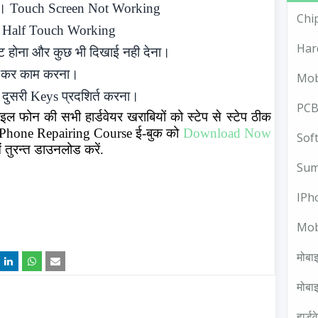
ा।
Touch Screen Not Working
Chi
Half Touch Working
Har
इट होना और कुछ भी दिखाई नही देना।
ुक कर काम करना।
Mob
 दुसरी
Keys
प्रदशिर्त करना।
PCB
ल फोन की सभी हार्डवेयर खराबियों को स्टेप से स्टेप ठीक
 Phone Repairing Course ई-बुक को
Download Now
Sof
 तुरन्त डाउनलोड करें.
Sum
IPh
Mob
मोबाइ
मोबाइ
हार्ड