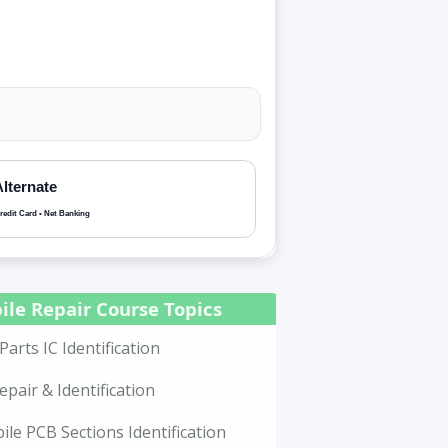
Alternate
redit Card • Net Banking
ile Repair Course Topics
Parts IC Identification
epair & Identification
le PCB Sections Identification