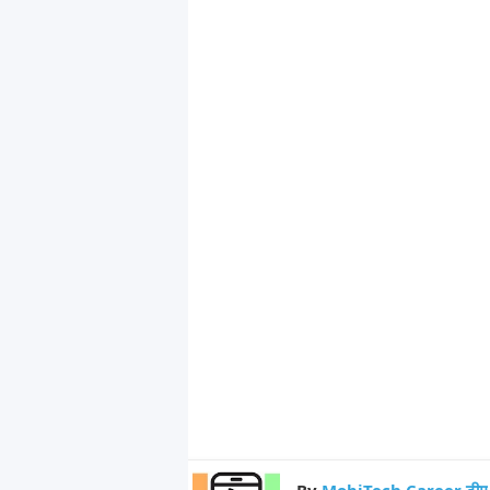
By
MobiTech Career टीम