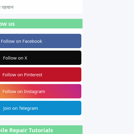
टस पहचान
low us
Follow on Facebook
Follow on X
Follow on Pinterest
Follow on Instagram
Join on Telegram
le Repair Tutorials