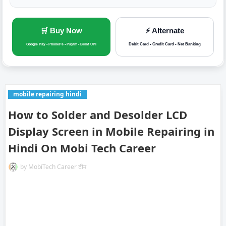
🛒 Buy Now
⚡ Alternate
Debit Card • Credit Card • Net Banking
Google Pay • PhonePe • Paytm • BHIM UPI
mobile repairing hindi
How to Solder and Desolder LCD
Display Screen in Mobile Repairing in
Hindi On Mobi Tech Career
by
MobiTech Career टीम