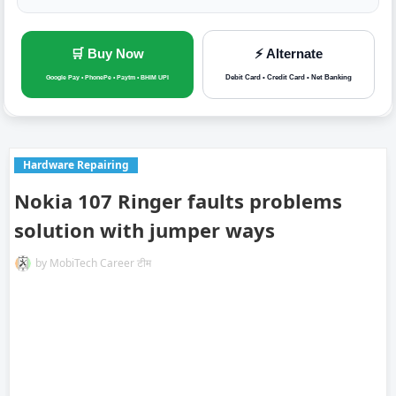
🛒 Buy Now
⚡ Alternate
Debit Card • Credit Card • Net Banking
Google Pay • PhonePe • Paytm • BHIM UPI
Hardware Repairing
Nokia 107 Ringer faults problems
solution with jumper ways
by
MobiTech Career टीम