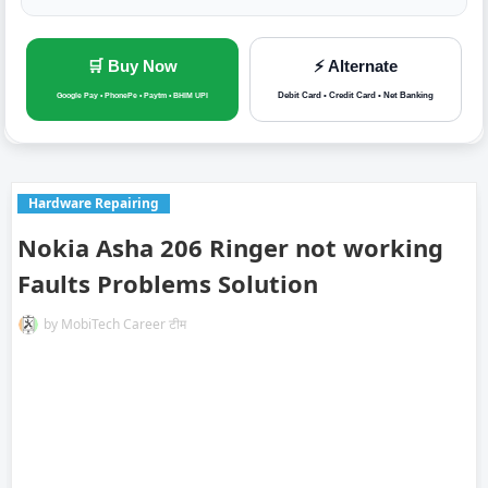
🛒 Buy Now
⚡ Alternate
Debit Card • Credit Card • Net Banking
Google Pay • PhonePe • Paytm • BHIM UPI
Hardware Repairing
Nokia Asha 206 Ringer not working
Faults Problems Solution
by
MobiTech Career टीम