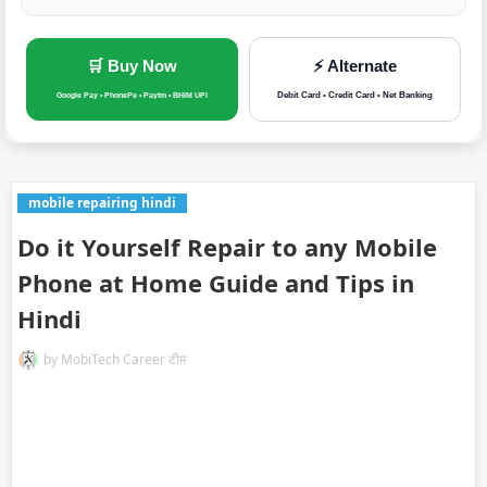
🛒 Buy Now
⚡ Alternate
Debit Card • Credit Card • Net Banking
Google Pay • PhonePe • Paytm • BHIM UPI
mobile repairing hindi
Do it Yourself Repair to any Mobile
Phone at Home Guide and Tips in
Hindi
by
MobiTech Career टीम