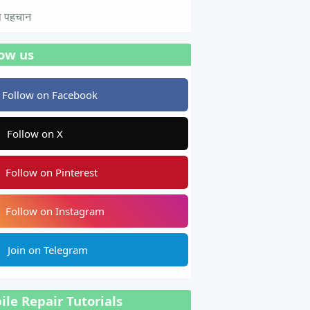
टस पहचान
low us
Follow on Facebook
Follow on X
Follow on Pinterest
Follow on Instagram
Join on Telegram
le Repair Tutorials