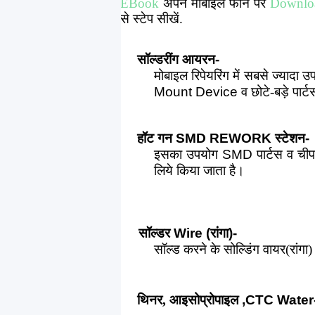
EBook
अपने मोबाइल फोन पर
Downl
से स्टेप सीखें.
सॉल्डरींग आयरन
-
मोबाइल रिपेयरिंग में सबसे ज्यादा
Mount Device व
छोटे-बड़े पार
हॉट गन
SMD REWORK
स्टेशन
-
इसका उपयोग
SMD
पार्टस
व चीप
लिये किया जाता है।
सॉल्डर
Wire (
रांगा
)-
सॉल्ड करने के सोल्डिंग वायर(रांग
थिनर, आइसोप्रोपाइल
,CTC Water