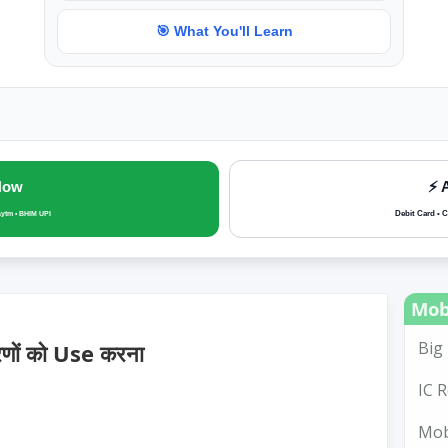
🎯 What You'll Learn
Now
⚡ 
Debit Card • C
aytm • BHIM UPI
Mob
Big 
करणों को Use करना
IC R
Mobi