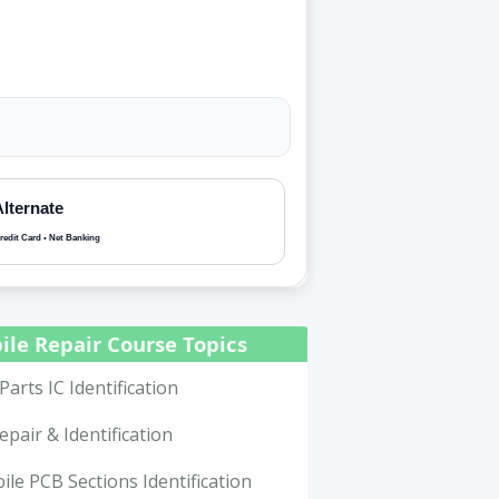
Alternate
redit Card • Net Banking
ile Repair Course Topics
Parts IC Identification
epair & Identification
le PCB Sections Identification