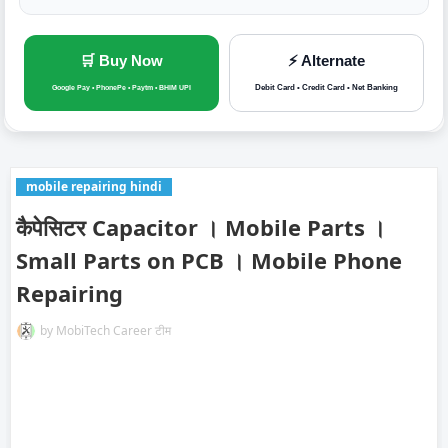
🛒 Buy Now
⚡ Alternate
Debit Card • Credit Card • Net Banking
Google Pay • PhonePe • Paytm • BHIM UPI
mobile repairing hindi
कैपेसिटर Capacitor । Mobile Parts ।
Small Parts on PCB । Mobile Phone
Repairing
by
MobiTech Career टीम