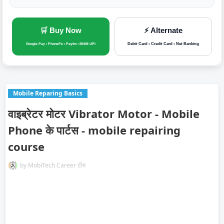
🛒 Buy Now
⚡ Alternate
Debit Card • Credit Card • Net Banking
Google Pay • PhonePe • Paytm • BHIM UPI
Mobile Reparing Basics
वाइब्रेटर मोटर Vibrator Motor - Mobile
Phone के पार्टस - mobile repairing
course
by
MobiTech Career टीम