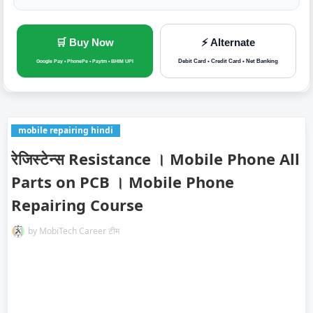
🛒 Buy Now
⚡ Alternate
Debit Card • Credit Card • Net Banking
Google Pay • PhonePe • Paytm • BHIM UPI
mobile repairing hindi
रेजिस्टेन्स Resistance । Mobile Phone All
Parts on PCB । Mobile Phone
Repairing Course
by
MobiTech Career टीम