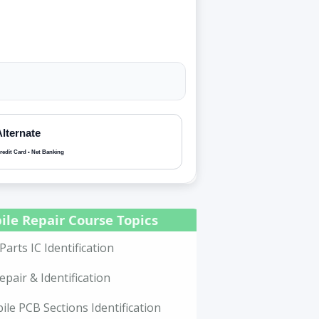
Alternate
redit Card • Net Banking
ile Repair Course Topics
Parts IC Identification
epair & Identification
le PCB Sections Identification