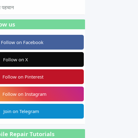
टस पहचान
low us
Follow on Facebook
Follow on X
Follow on Pinterest
Follow on Instagram
Join on Telegram
le Repair Tutorials