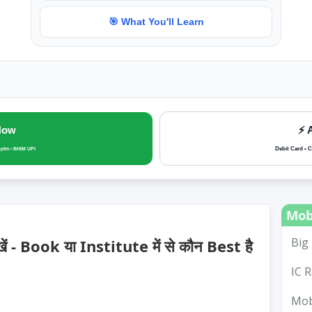
🎯 What You'll Learn
Now
⚡ 
Debit Card • C
aytm • BHIM UPI
Mob
Big 
खें - Book या Institute में से कौन Best है
IC R
Mobi